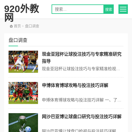
920外教
网
首页
>
盘口调查
盘口调查
现金亚冠杯让球投注技巧与专家精准研究
指导
现金亚冠杯让球投注技巧与专家精准检视指导 一、亚冠杯让球玩法简介 亚冠联赛作为亚洲最高水平的俱乐部足球赛事，吸引了大量的足球爱好者和投资者关注。让球玩法作为投注中的一种关键形式，因其独有的规则和投注策略，成为了许多彩民获利的利器。所谓“让球”，指的是在比赛双方实力存在差距时，博彩公司会给予实力较弱的一方一定...
申博体育博球攻略与投注技巧详解
申博体育博球攻略与投注技巧详解 一、了解申博体育博球的基本规则 申博体育是目前广受欢迎的线上体育博彩平台之一，博球作为其中的主要玩法，吸引了大量玩家参与。博彩的基本规则相对简单，但要想持续稳定获利，必须先了解其运作方式。博球通常指的是对足球、篮球等体育比赛推论进行投注，依据比赛推论的不同，玩家可以选择胜负、...
网沙巴亚博让球盘口研究与投注技巧详解
网沙巴亚博让球盘口检视与投注技巧详解 什么是让球盘口？ 让球盘口是体育博彩中的一个关键概念，特别是在足球博彩中实践广泛。“让球”即指在比赛开始前，为平衡双方实力差距而设定的一种虚拟比分，让实力较强的一方在盘口上“让出”一定的球数给实力较弱的一方。这样一来，投注双方的获胜概率更加接近，增强了博彩的趣味性和公平...