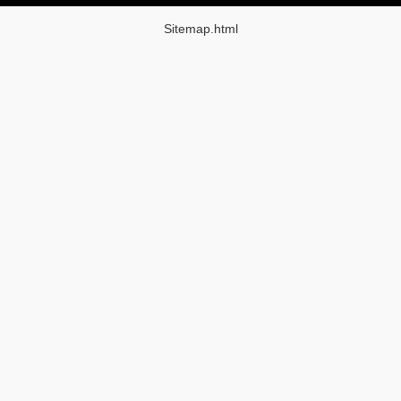
Sitemap.html