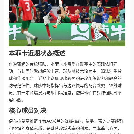
本菲卡近期状态概述
作为葡超的传统强队，本菲卡本赛季在联赛中的表现依旧强
劲，与此同时欧战经验丰富。球队以技术流为主，踢法注重控
球和传接配合。近期比赛展现出较强的进攻组织能力和较高的
防守纪律性。球队中场指挥官与边路快马的配合默契，锋线球
员具有一定的爆发力与射门精准度，使得他们在对阵强队时不
容小觑。
核心球员对决
伊布拉希莫维奇作为AC米兰的锋线核心，依靠丰富的比赛经验
和强悍的身体素质，是球队攻城拔寨的利器。而本菲卡方面，