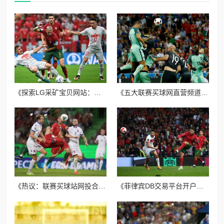
《探索LG采矿宝贝网站：挖掘数字矿藏的新机会》
《五大联赛买球网直营频道，尽享博彩乐趣与专业服务》
《热议：联赛买球站网投合法性与安全性研究》
《菲律宾DB交易平台开户指南及注意事项解析》