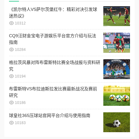
《凯尔特人VS萨尔茨堡红牛：精彩对决引发球
迷热议》
10312
CQ9汪财金宝电子游娱乐平台官方介绍与玩法
指南
10284
格拉茨风暴对阵布雷斯特比赛全场战报与资料研
究
10194
布雷斯特VS布拉迪斯拉发比赛最新战况及赛前
研究
10186
球皇社365压球站官网平台介绍与使用指南
10183