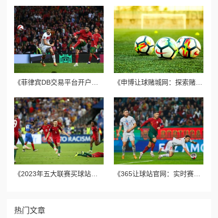
《菲律宾DB交易平台开户指南及注意事项解析》
《申博让球赌城网：探索赌场投注新机遇与娱乐体验》
《2023年五大联赛买球站推荐与攻略》
《365让球站官网：实时赛事调查与赔率查询平台》
热门文章