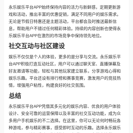
永乐娱乐平台APP始终保持内容的活力与新鲜感，定期更新游
戏和活动，推出丰富的优惠促销，满足不同用户的娱乐需求。
无论是节假日特惠还是主题活动，平台都会及时推送最新信
息，帮助用户不错过任何精彩体验。持续的内容创新也使得永
乐娱乐平台APP在激烈的市场竞争中保持领先地位。
社交互动与社区建设
娱乐不仅仅是个人的体验，更多的是分享与交流。永乐娱乐平
台APP积极打造互动社区，用户可以通过聊天室、直播弹幕及
好友邀请等功能，轻松与其他玩家建立联系，分享游戏心得和
娱乐乐趣。平台还设有排行榜和赛事竞赛，激发用户的竞技热
情，增强用户粘性，构建良好的社交氛围。
总结
永乐娱乐平台APP凭借其多元化的娱乐内容、优良的用户体验
设计、安全可靠的运营保障以及丰富的社交互动功能，成为众
多用户手机娱乐的不二选择。在这里，你可以无论何时畅玩各
种游戏，参与精彩赛事，感受即时互动的乐趣。选择永乐娱乐