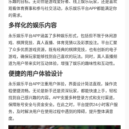
乐趣的目标。无论你是游戏爱好者、线上娱乐玩家，还是喜欢
观看体育赛事和参与社交活动，永乐娱乐平台APP都能满足你
的需求。
多样化的娱乐内容
永乐娱乐平台APP涵盖了多种娱乐形式，包括但不限于休闲游
戏、棋牌竞技、真人直播、体育竞猜以及彩票投注。平台汇聚
了众多优质游戏资源，既有经典的棋牌竞技，也有创新的电子
游戏，确保玩家能够找到自己喜欢的玩法。同时，真人直播频
道为用户带来实时互动体验，增强了娱乐的趣味性和互动性。
便捷的用户体验设计
永乐娱乐平台APP注重用户体验，界面设计简洁直观，操作流
程便捷流畅。无论是新手还是资深玩家，都能快速上手，轻松
找到自己感兴趣的内容。APP支援多种登录方式和支付渠道，
保障账号安全与资金安全。在此之时，平台提供24小时客户服
务，及时解决用户在使用过程中遇到的障碍，提升整体满意
度。