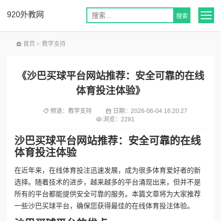
920外教网
首页
>
教学支持
《沙巴买球平台网站推荐：安全可靠的在线
体育投注体验》
频道：
教学支持
日期：
2026-06-04 16:20:27
浏览：2281
沙巴买球平台网站推荐：安全可靠的在线
体育投注体验
在近年来，在线体育投注迅速发展，成为很多体育爱好者的新
选择。随着技术的进步，越来越多的平台涌现出来，但并不是
所有的平台都能提供安全可靠的服务。本篇文章将为大家推荐
一些沙巴买球平台，确保您获得最佳的在线体育投注体验。