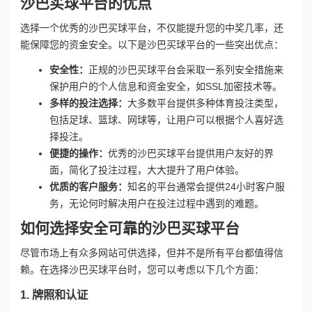
沙巴买球平台的优点
选择一个优秀的沙巴买球平台，不仅能提升您的中奖几率，还
能保障您的资金安全。以下是沙巴买球平台的一些突出优点：
安全性：
正规的沙巴买球平台会采取一系列安全措施来
保护用户的个人信息和资金安全，如SSL加密技术等。
多样的投注选择：
大多数平台提供多种体育投注类型，
包括足球、篮球、网球等，让用户可以根据个人喜好选
择投注。
便捷的操作：
优秀的沙巴买球平台提供用户友好的界
面，简化了投注过程，大大提升了用户体验。
优质的客户服务：
知名的平台通常会提供24小时客户服
务，无论何时解决用户在投注过程中遇到的难题。
如何选择安全可靠的沙巴买球平台
尽管市场上有众多网站可供选择，但并不是所有平台都值得信
赖。在选择沙巴买球平台时，您可以考虑以下几个方面：
1. 牌照和认证