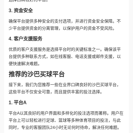
3. 资金安全
确保平台提供多种安全的支付选项，并进行资金安全保障。不
少平台提供资金的分离管理，以保护用户的资金不受风险。
4. 客户支援服务
优质的客户支援服务是选择平台时的关键标准之一。确保该平
台提供多种联系方式，如在线客服、电话支援或邮件支援，以
便快速解决难题。
推荐的沙巴买球平台
接下来，我们为您推荐一些在业界口碑良好的沙巴买球平台，
这些平台不仅安全可靠，而且提供丰富的投注选择。
1. 平台A
平台A以其良好的用户界面和多样化的投注选项而著称。用户在
平台上可以轻松进行足球、篮球等多种体育项目的投注，与此
同时，专业的客服团队24小时无论何时待命，解决任何难题。