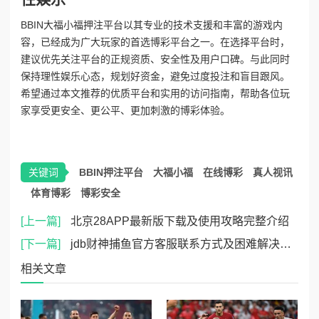
BBIN大福小福押注平台以其专业的技术支援和丰富的游戏内
容，已经成为广大玩家的首选博彩平台之一。在选择平台时，
建议优先关注平台的正规资质、安全性及用户口碑。与此同时
保持理性娱乐心态，规划好资金，避免过度投注和盲目跟风。
希望通过本文推荐的优质平台和实用的访问指南，帮助各位玩
家享受更安全、更公平、更加刺激的博彩体验。
关键词
BBIN押注平台
大福小福
在线博彩
真人视讯
体育博彩
博彩安全
[上一篇]
北京28APP最新版下载及使用攻略完整介绍
[下一篇]
jdb财神捕鱼官方客服联系方式及困难解决指南
相关文章