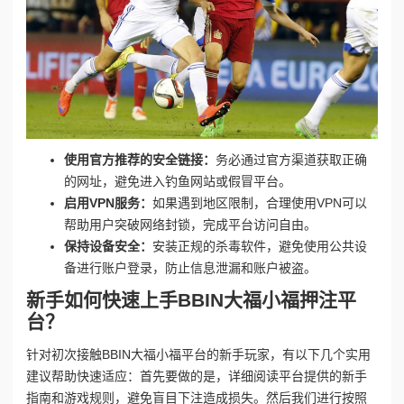
使用官方推荐的安全链接：
务必通过官方渠道获取正确
的网址，避免进入钓鱼网站或假冒平台。
启用VPN服务：
如果遇到地区限制，合理使用VPN可以
帮助用户突破网络封锁，完成平台访问自由。
保持设备安全：
安装正规的杀毒软件，避免使用公共设
备进行账户登录，防止信息泄漏和账户被盗。
新手如何快速上手BBIN大福小福押注平
台？
针对初次接触BBIN大福小福平台的新手玩家，有以下几个实用
建议帮助快速适应：首先要做的是，详细阅读平台提供的新手
指南和游戏规则，避免盲目下注造成损失。然后我们进行按照