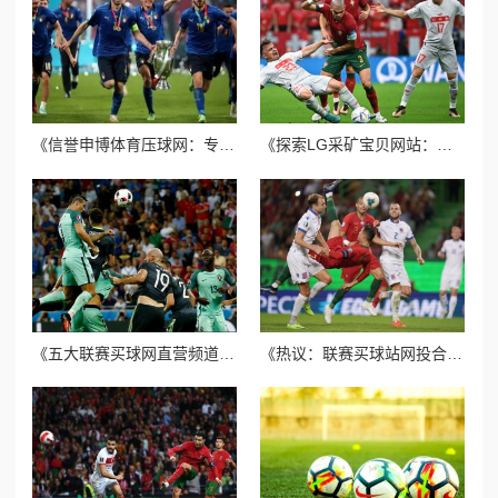
《信誉申博体育压球网：专业的在线体育投注平台介绍》
《探索LG采矿宝贝网站：挖掘数字矿藏的新机会》
《五大联赛买球网直营频道，尽享博彩乐趣与专业服务》
《热议：联赛买球站网投合法性与安全性研究》