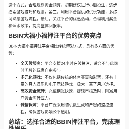
这个方式，合理规划资金预算，初期建议进行小额投注，逐步
摸索游戏技巧和规则。第三，利用平台提供的试玩功能，多练
习熟悉游戏流程。最后，关注平台的优惠活动，合理利用奖金
和返水政策，提高整体回报率。
BBIN大福小福押注平台的优势亮点
BBIN大福小福押注平台相比传统博彩方式，具有多方面的优
势：
全天候服务：
平台支援24小时在线投注，适合不与此同
时间段的玩家自由参与。
多元化游戏：
不仅包括传统的体育赛事和彩票，还有丰
富的真人娱乐和电子竞技游戏，极大丰富了用户选择。
高效资金流转：
充值到账快速，提现审核及时，削减用
户资金周转压力。
诚信保障：
平台广泛采用随机数生成和严密的监控流
程，确保游戏影响公平透明。
总结：选择合适的BBIN押注平台，完成理
性娱乐