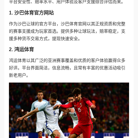
平台安全性、赔率水平、用户体验及客户支援综合评估而来。
1. 沙巴体育官方网站
作为沙巴让球的官方平台，沙巴体育官网以其正规资质和完整
的赛事支援成为玩家首选。提供多种让球玩法，赔率稳定，支
援多种货币交易方式，提现快速安全。
2. 鸿运体育
鸿运体育以其广泛的亚洲赛事覆盖和优质的客户体验赢得众多
好评。平台界面简洁，信息流畅，且常有丰富的优惠活动吸引
新老用户。