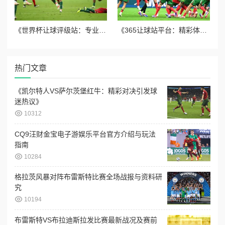
《世界杯让球评级站：专业调查与实时统计，为您助力投注决策》
《365让球站平台：精彩体育赛事实时投注与检视》
热门文章
《凯尔特人VS萨尔茨堡红牛：精彩对决引发球
迷热议》
10312
CQ9汪财金宝电子游娱乐平台官方介绍与玩法
指南
10284
格拉茨风暴对阵布雷斯特比赛全场战报与资料研
究
10194
布雷斯特VS布拉迪斯拉发比赛最新战况及赛前