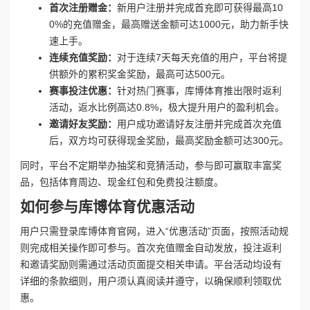
首次注册赠金：
新用户注册并完成首充即可获得最高10
0%的充值赠金，最高赠送金额可达1000元，助力新手快
速上手。
连续充值奖励：
对于连续7天每天充值的用户，平台将提
供额外的累积奖金奖励，最高可达500元。
赛事投注优惠：
针对热门赛事，库博体育推出限时返利
活动，返水比例高达0.8%，极大提升用户的盈利机会。
邀请好友奖励：
用户成功邀请好友注册并完成首次充值
后，双方均可获得现金奖励，最高奖励金额可达300元。
同时，平台不定期举办抽奖和竞猜活动，参与即可赢取丰富奖
品，包括体育周边、现金红包和免费投注额度。
如何参与库博体育优惠活动
用户只需登录库博体育官网，进入“优惠活动”页面，按照活动规
则完成相关操作即可参与。首次充值赠金自动发放，投注返利
和邀请奖励则需通过活动页面提交相关申请。平台活动均设有
详细的条款细则，用户须认真阅读并遵守，以确保顺利领取优
惠。