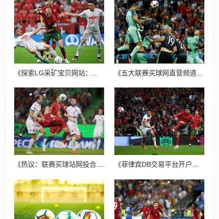
《探索LG采矿宝贝网站：挖掘数字矿藏的新机会》
《五大联赛买球网直营频道，尽享博彩乐趣与专业服务》
《热议：联赛买球站网投合法性与安全性研究》
《菲律宾DB交易平台开户指南及注意事项解析》