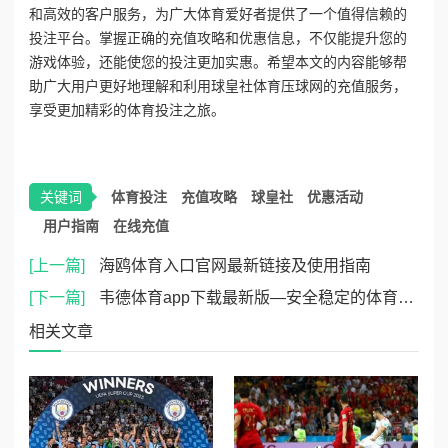
和高效的客户服务，为广大体育爱好者提供了一个值得信赖的
投注平台。掌握正确的充值攻略和优惠信息，不仅能提升您的
游戏体验，还能使您的投注更加实惠。希望本文的内容能够帮
助广大用户更好地理解和利用球皇社体育压球网的充值服务，
享受更加精彩的体育投注之旅。
关键词
体育投注
充值攻略
球皇社
优惠活动
用户指南
在线充值
[上一篇]
海鸥体育入口官网最新链接及使用指南
[下一篇]
韦德体育app下载最新版—安全稳定的体育投注平台
相关文章