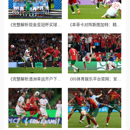
《完整解析现金亚冠杯买球网的优势与玩法》
《本菲卡对阵斯图加特：精彩赛事预告与研究》
《完整解析澳洲幸运开户下载流程及注意事项》
《65体育娱乐平台官网：安全可靠的体育下注平台》