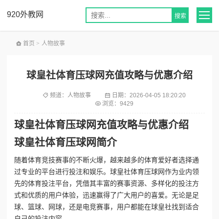
920外教网
首页
>
人物故事
球皇社体育压球网充值攻略与优惠介绍
频道：
人物故事
日期：
2026-04-05 18:20:20
浏览：9429
球皇社体育压球网充值攻略与优惠介绍
球皇社体育压球网简介
随着体育竞技赛事的不断火爆，越来越多的体育爱好者选择通
过专业的平台进行投注和娱乐。球皇社体育压球网作为业内领
先的体育投注平台，凭借其丰富的赛事资源、多样化的投注方
式和优质的用户体验，迅速赢得了广大用户的喜爱。无论是足
球、篮球、网球，还是电竞赛事，用户都能在球皇社找到适合
自己的投注内容。