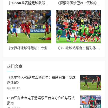
《2023年喀麦隆足球队最新世界排名检视与信息解读》
《探索外围沙巴APP买球的优势与注意事项，助你提升购彩体验》
《世界杯让球评级站：专业调查与实时统计，为您助力投注决策》
《365让球站平台：精彩体育赛事实时投注与检视》
热门文章
《凯尔特人VS萨尔茨堡红牛：精彩对决引发球
迷热议》
10312
CQ9汪财金宝电子游娱乐平台官方介绍与玩法
指南