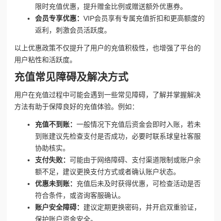
限时充值优惠，提升赠金比例或赠送额外优惠券。
会员专享优惠：
VIP会员享有专属充值折扣和更高额度的
返利，刺激会员活跃度。
以上优惠政策不仅提升了用户的充值积极性，也增强了平台的
用户粘性和活跃度。
充值常见障碍及解决方式
用户在充值过程中可能会遇到一些常见障碍，了解并掌握解决
方法有助于保障良好的充值体验。例如：
充值不到账：
一般情况下充值后资金会即时入账，若未
到账建议先检查支付是否成功，必要时联系球皇社客服
协助核实。
支付失败：
可能由于网络障碍、支付渠道限制或账户余
额不足，建议更换支付方式或者确认账户状态。
优惠未到账：
充值后未及时获得优惠，可检查活动是否
符合条件，或咨询客服确认。
账户安全障碍：
建议定期更换密码，并开启双重验证，
保护账户资金安全。