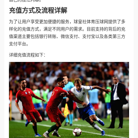
充值方式及流程详解
为了让用户享受更加便捷的服务，球皇社体育压球网提供了多
样化的充值方式，满足不同用户的需求。目前支持的背后的充
值渠道主要包括银行转账、微信支付、支付宝以及各类第三方
支付平台。
详细充值流程如下：