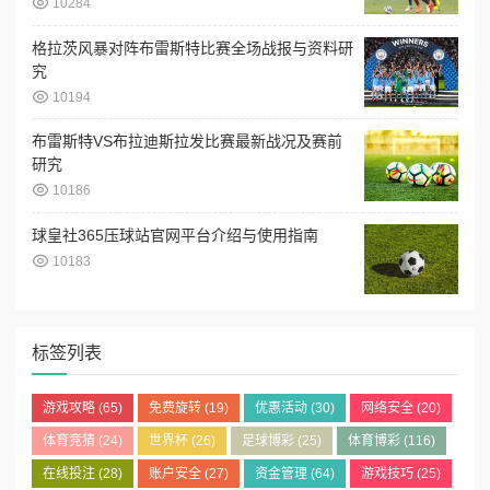
10284
格拉茨风暴对阵布雷斯特比赛全场战报与资料研
究
10194
布雷斯特VS布拉迪斯拉发比赛最新战况及赛前
研究
10186
球皇社365压球站官网平台介绍与使用指南
10183
标签列表
游戏攻略
(65)
免费旋转
(19)
优惠活动
(30)
网络安全
(20)
体育竞猜
(24)
世界杯
(26)
足球博彩
(25)
体育博彩
(116)
在线投注
(28)
账户安全
(27)
资金管理
(64)
游戏技巧
(25)